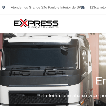
Atendemos Grande São Paulo e Interior de SP
123carret
En
Pelo formulário abaixo você p