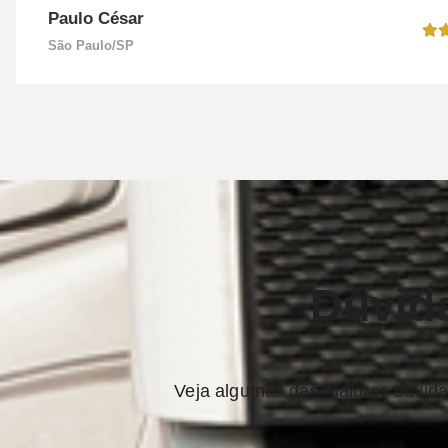
Paulo César
São Paulo/SP
Dúvid
Veja algumas das maiores dúvidas