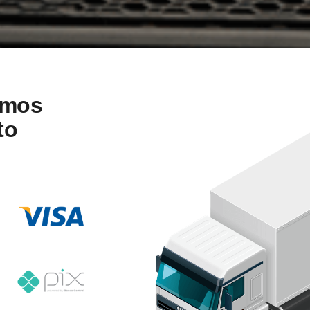
amos
to