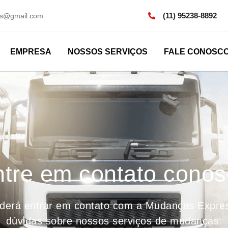
(11) 95238-8892
os@gmail.com
EMPRESA
NOSSOS SERVIÇOS
FALE CONOSC
tre em contato cono
oderá entrar em contato com a Mudanças Express,
dúvidas sobre nossos serviços de mudanças.