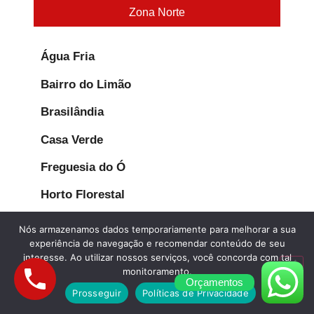
Zona Norte
Água Fria
Bairro do Limão
Brasilândia
Casa Verde
Freguesia do Ó
Horto Florestal
Imirim
Nós armazenamos dados temporariamente para melhorar a sua
experiência de navegação e recomendar conteúdo de seu
Jaçanã
interesse. Ao utilizar nossos serviços, você concorda com tal
monitoramento.
Jardim Peri Peri
Orçamentos
Prosseguir
Políticas de Privacidade
José Bonifácio