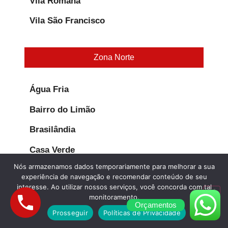
Vila Romana
Vila São Francisco
Zona Norte
Água Fria
Bairro do Limão
Brasilândia
Casa Verde
Nós armazenamos dados temporariamente para melhorar a sua
Freguesia do Ó
experiência de navegação e recomendar conteúdo de seu
interesse. Ao utilizar nossos serviços, você concorda com tal
Horto Florestal
monitoramento.
Orçamentos
Imirim
Prosseguir
Políticas de Privacidade