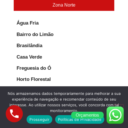
Zona Norte
Água Fria
Bairro do Limão
Brasilândia
Casa Verde
Freguesia do Ó
Horto Florestal
Imirim
Nós armazenamos dados temporariamente para melhorar a sua
experiência de navegação e recomendar conteúdo de seu
Jaçanã
interesse. Ao utilizar nossos serviços, você concorda com tal
monitoramento.
Jardim Peri Peri
Orçamentos
Prosseguir
Políticas de Privacidade
José Bonifácio