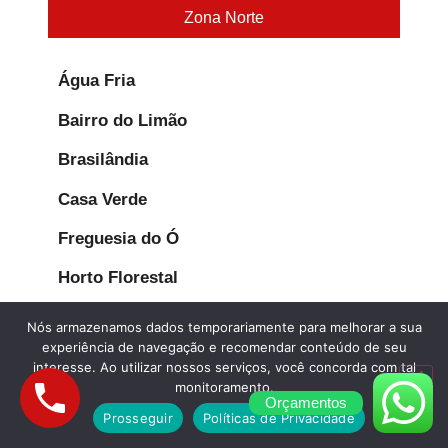
Zona Norte
Água Fria
Bairro do Limão
Brasilândia
Casa Verde
Freguesia do Ó
Horto Florestal
Imirim
Nós armazenamos dados temporariamente para melhorar a sua
experiência de navegação e recomendar conteúdo de seu
Jaçanã
interesse. Ao utilizar nossos serviços, você concorda com tal
monitoramento.
Jardim Peri Peri
Orçamentos
Prosseguir
Políticas de Privacidade
José Bonifácio