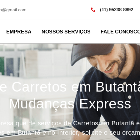
(11) 95238-8892
os@gmail.com
EMPRESA
NOSSOS SERVIÇOS
FALE CONOSC
de Carretos em Butant
Mudanças Express
esa que de serviços de Carretos em Butantã e
 em Butantã e no Interior, solicite o seu orç