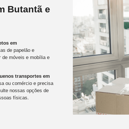
 Butantã e
retos
em
xas de papelão e
r de móveis e mobília e
uenos transportes
em
sa ou comércio e precisa
sulte nossas opções de
ssoas físicas.