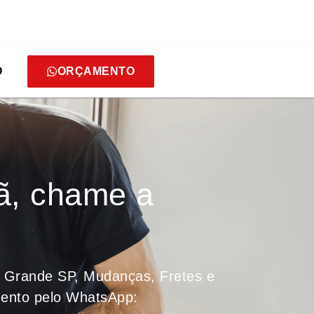
O
ORÇAMENTO
ã, chame a
 Grande SP, Mudanças, Fretes e
amento pelo WhatsApp: